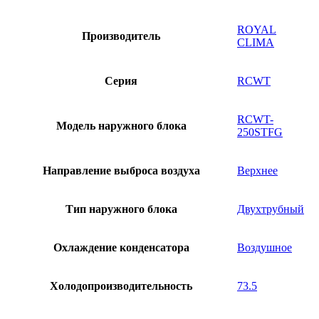
ROYAL
Производитель
CLIMA
Серия
RCWT
RCWT-
Модель наружного блока
250STFG
Направление выброса воздуха
Верхнее
Тип наружного блока
Двухтрубный
Охлаждение конденсатора
Воздушное
Холодопроизводительность
73.5